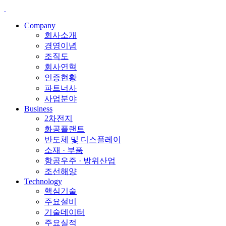
Company
회사소개
경영이념
조직도
회사연혁
인증현황
파트너사
사업분야
Business
2차전지
화공플랜트
반도체 및 디스플레이
소재 · 부품
항공우주 · 방위산업
조선해양
Technology
핵심기술
주요설비
기술데이터
주요실적